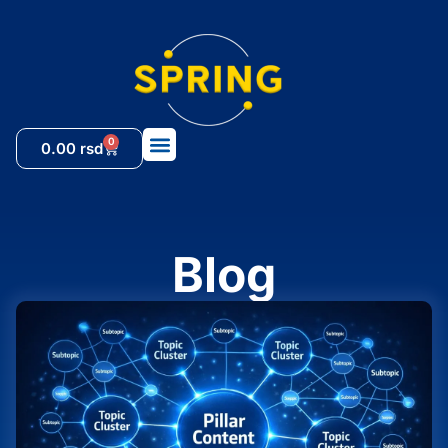
0
0.00
rsd
Blog