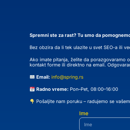
Spremni ste za rast? Tu smo da pomognem
Bez obzira da li tek ulazite u svet SEO-a ili 
Ako imate pitanja, želite da porazgovaramo o 
kontakt forme ili direktno na email. Odgovar
Email:
info@spring.rs
Radno vreme:
Pon–Pet, 08:00–16:00
Pošaljite nam poruku – radujemo se vašem 
Ime