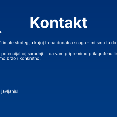
Kontakt
o.
već imate strategiju kojoj treba dodatna snaga – mi smo tu d
potencijalnoj saradnji ili da vam pripremimo prilagođenu lin
amo brzo i konkretno.
javljanju!